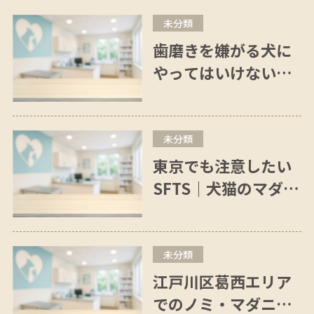
未分類
歯磨きを嫌がる犬に
やってはいけない5つ
のこと
未分類
東京でも注意したい
SFTS｜犬猫のマダニ
予防は“人を守る”た
めにも重要です
未分類
江戸川区葛西エリア
でのノミ・マダニ・