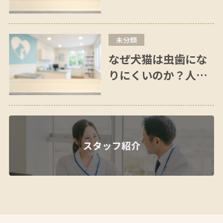
フィラリア予防はい
つから？東京でも通
年予防が必要な理由
未分類
なぜ犬猫は虫歯にな
りにくいのか？人間
との違いを獣医師が
解説｜犬猫の歯科の
本当の問題は歯周病