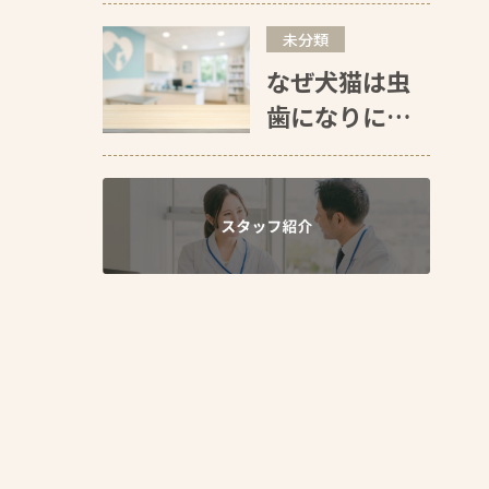
フィラリア予
未分類
防はいつか
なぜ犬猫は虫
ら？東京でも
歯になりにく
通年予防が必
いのか？人間
要な理由
との違いを獣
医師が解説｜
犬猫の歯科の
本当の問題は
歯周病