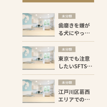
未分類
歯磨きを嫌が
る犬にやって
はいけない5つ
のこと
未分類
東京でも注意
したいSFTS｜
犬猫のマダニ
予防は“人を守
未分類
る”ためにも重
江戸川区葛西
要です
エリアでのノ
ミ・マダニ・