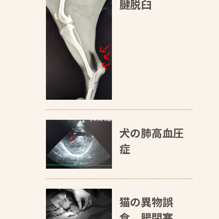
腱脱臼
犬の肺高血圧
症
猫の異物誤
食、腸閉塞