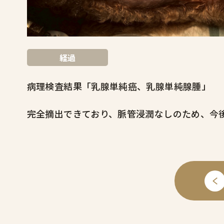
経過
病理検査結果「乳腺単純癌、乳腺単純腺腫」
完全摘出できており、脈管浸潤なしのため、今