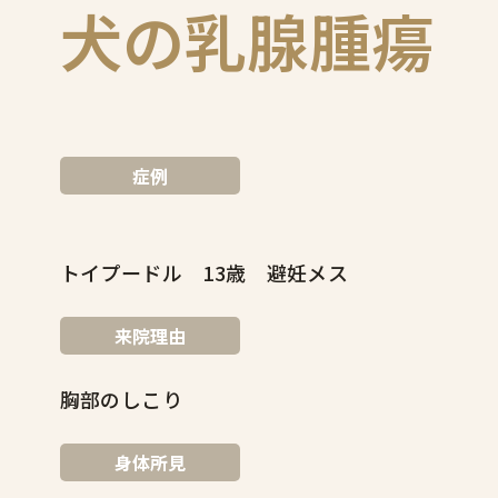
犬の乳腺腫瘍
症例
トイプードル 13歳 避妊メス
来院理由
胸部のしこり
身体所見