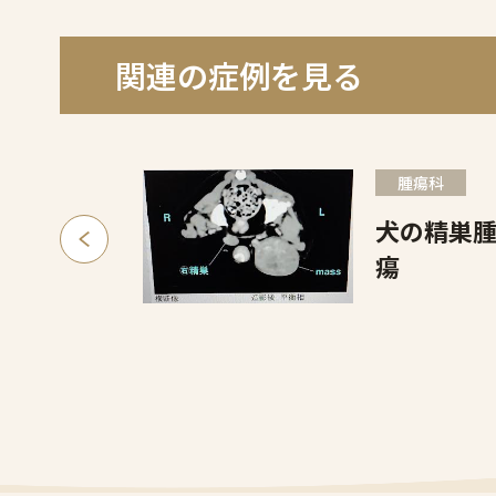
関連の症例を見る
腫瘍科
犬の精巣
瘍