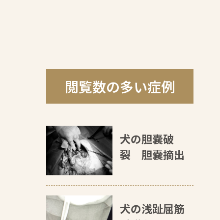
閲覧数の多い症例
犬の胆嚢破
裂 胆嚢摘出
犬の浅趾屈筋