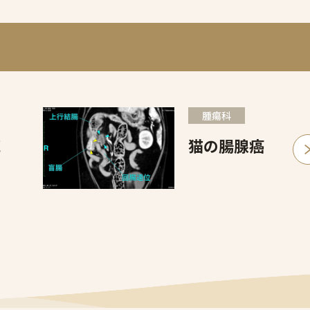
腫瘍科
腫
猫の腸腺癌