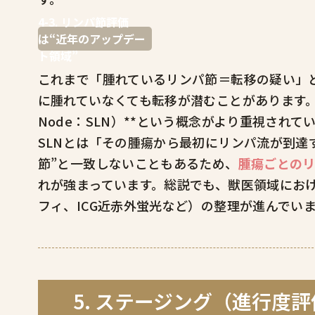
4-3. リンパ節評価
は“近年のアップデー
ト領域”
これまで「腫れているリンパ節＝転移の疑い」
に腫れていなくても転移が潜むことがあります。近年は
Node：SLN）**という概念がより重視されて
SLNとは「その腫瘍から最初にリンパ流が到達
節”と一致しないこともあるため、
腫瘍ごとの
れが強まっています。総説でも、獣医領域におけ
フィ、ICG近赤外蛍光など）の整理が進んでい
5. ステージング（進行度