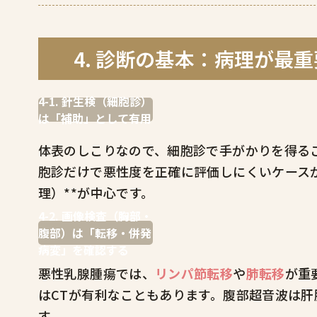
4. 診断の基本：病理が最
4-1. 針生検（細胞診）
は「補助」として有用
体表のしこりなので、細胞診で手がかりを得る
胞診だけで悪性度を正確に評価しにくいケースが
理）**が中心です。
4-2. 画像検査（胸部・
腹部）は「転移・併発
病変」を確認する
悪性乳腺腫瘍では、
リンパ節転移
や
肺転移
が重
はCTが有利なこともあります。腹部超音波は
す。