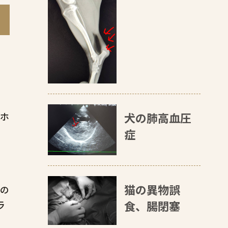
犬の肺高血圧
、ホ
症
猫の異物誤
膚の
食、腸閉塞
ラ