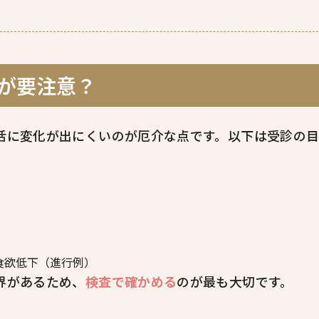
」が要注意？
活に変化が出にくいのが厄介な点です。以下は受診の
食欲低下（進行例）
界があるため、
検査で確かめる
のが最も大切です。