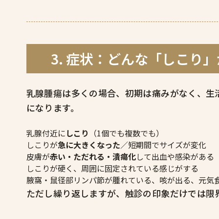
3. 症状：どんな「しこり
乳腺腫瘍は多くの場合、初期は痛みがなく、生
になります。
乳腺付近に
しこり
（1個でも複数でも）
しこりが
急に大きくなった
／短期間でサイズが変化
皮膚が
赤い・ただれる・潰瘍化
して出血や感染がある
しこりが硬く、周囲に固定されている感じがする
腋窩・鼠径部リンパ節が腫れている、咳が出る、元気
ただし繰り返しますが、触診の印象だけでは限