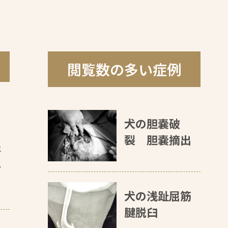
閲覧数の多い症例
い
査
犬の胆嚢破
裂 胆嚢摘出
は
現
犬の浅趾屈筋
腱脱臼