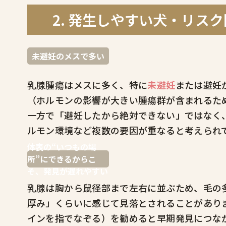
2. 発生しやすい犬・リス
未避妊のメスで多い
乳腺腫瘍はメスに多く、特に
未避妊
または避妊
（ホルモンの影響が大きい腫瘍群が含まれるた
一方で「避妊したから絶対できない」ではなく
ルモン環境など複数の要因が重なると考えられ
体表の“いつもの場
所”にできるからこ
そ、発見が遅れやすい
乳腺は胸から鼠径部まで左右に並ぶため、毛の
厚み」くらいに感じて見落とされることがあり
インを指でなぞる）を勧めると早期発見につな