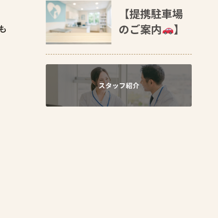
【提携駐車場
のご案内
】
も