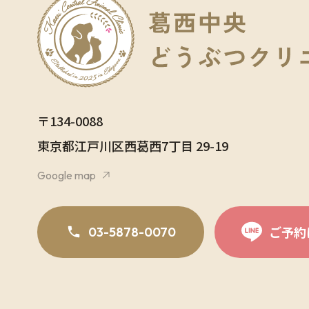
〒134-0088
東京都江⼾川区⻄葛⻄7丁⽬ 29-19
Google map
ご予約
03-5878-0070