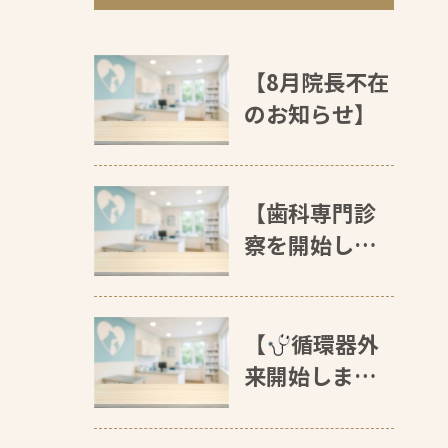
【8月院長不在
のお知らせ】
【歯科専門診
察を開始しま
す
】
【
循環器外
来開始します
】